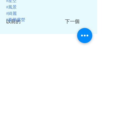
#星空
#風景
#綺麗
#豪華露營
以前的
下一個
房間介紹
​最新消息
餐點
常見問題
住宿條款
收費方式
利用規範
體驗活動