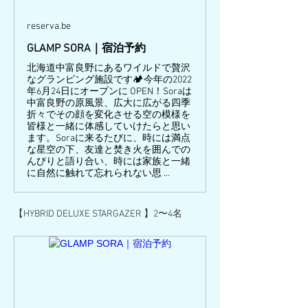
reserva.be
GLAMP SORA｜宿泊予約
北海道中富良野にあるワイルドで贅沢
なグランピング施設です🏕今年の2022
年6月24日にオープンに OPEN！Soraは
中富良野の原風景、広大に広がる四季
折々でその顔を変化させる空の模様を
皆様と一緒に体感していけたらと思い
ます。Soraに来るたびに、時には満点
な星空の下、友達と焚き火を囲んでの
んびりと語り合い、時には家族と一緒
に自然に触れて忘れられない思 ...
【HYBRID DELUXE STARGAZER 】2〜4名