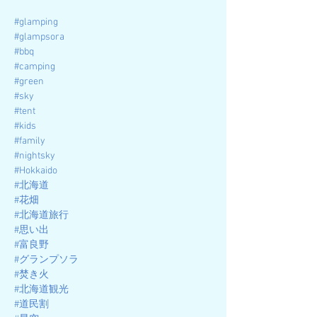
#glamping
#glampsora
#bbq
#camping
#green
#sky
#tent
#kids
#family
#nightsky
#Hokkaido
#北海道
#花畑
#北海道旅行
#思い出
#富良野
#グランプソラ
#焚き火
#北海道観光
#道民割