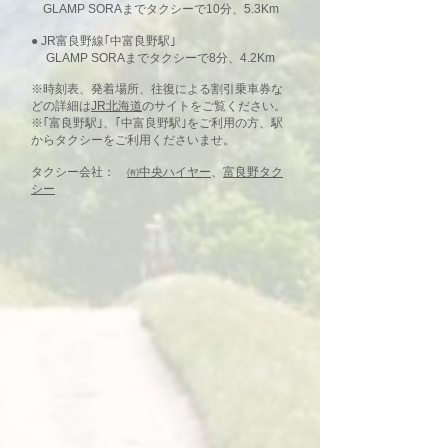
GLAMP SORAまでタクシーで10分、5.3Km
● JR富良野線｢中富良野駅｣
GLAMP SORAまでタクシーで
8分、4.2Km
※時刻表、発着場所、往復による割引乗車券な
どの詳細は
JR北海道
のサイトをご覧ください。
※｢富良野駅｣、｢中富良野駅｣をご利用の方、駅
からタクシーをご利用くださいませ。
タクシー会社：
㈲中央ハイヤー
、
富良野タク
シー​