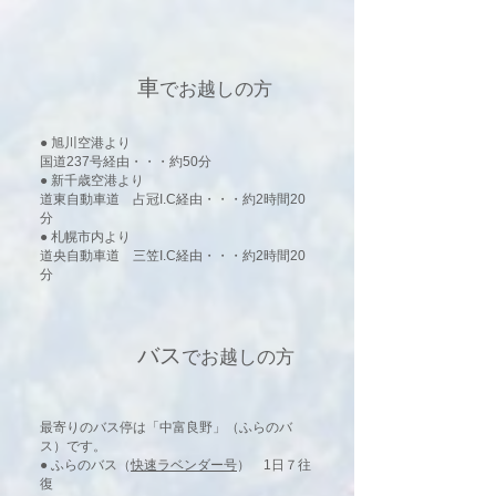
​車
でお越しの方
● 旭川空港より
国道237号経由・・・約50分
● 新千歳空港より
道東自動車道 占冠I.C経由・・・約2時間20
分
● 札幌市内より
道央自動車道 三笠I.C経由・・・約2時間20
分
​バス
でお越しの方
最寄りのバス停は「中富良野」（ふらのバ
ス）です。
● ふらのバス（
快速ラベンダー号
） 1日７往
復