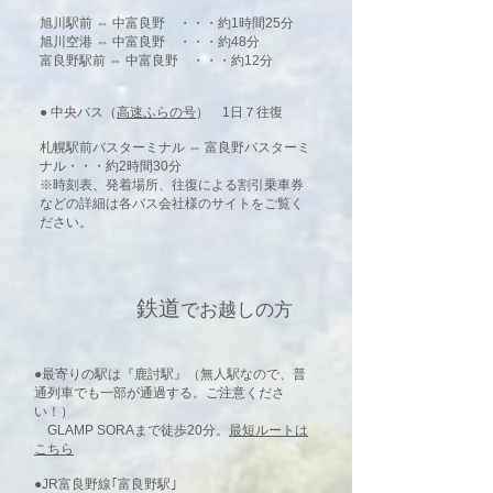
旭川駅前 ⇔ 中富良野 ・・・約1時間25分
旭川空港 ⇔ 中富良野 ・・・約48分
富良野駅前 ⇔ 中富良野 ・・・約12分
● 中央バス（
高速ふらの号
） 1日７往復
札幌駅前バスターミナル ⇔ 富良野バスターミ
ナル・・・約2時間30分
※時刻表、発着場所、往復による割引乗車券
などの詳細は各バス会社様のサイトをご覧く
ださい。
​鉄道
でお越しの方
●最寄りの駅は『鹿討駅』（無人駅なので、普
通列車でも一部が通過する。ご注意くださ
い！）
GLAMP SORAまで徒歩20分。
最短ルートは
こちら
●JR富良野線｢富良野駅｣