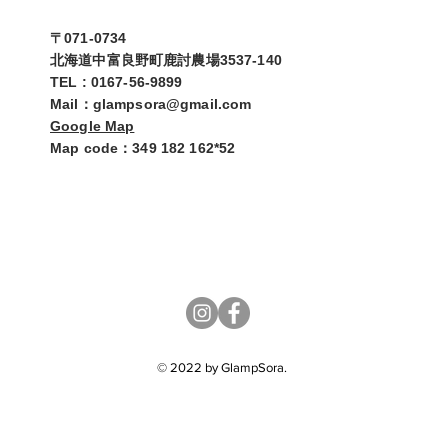
〒071-0734
北海道中富良野町鹿討農場3537-140
TEL : 0167-56-9899
​Mail：glampsora@gmail.com
Google Map
Map code：349 182 162*52
M
© 2022 by GlampSora.