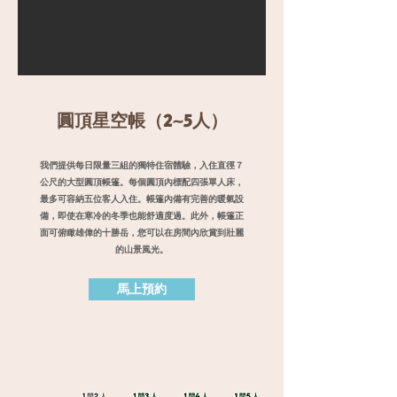
圓頂星空帳（2~5人）
我們提供每日限量三組的獨特住宿體驗，入住直徑７
公尺的大型圓頂帳篷。每個圓頂內標配四張單人床，
最多可容納五位客人入住。帳篷內備有完善的暖氣設
備，即使在寒冷的冬季也能舒適度過。此外，帳篷正
面可俯瞰雄偉的十勝岳，您可以在房間內欣賞到壯麗
的山景風光。
馬上預約