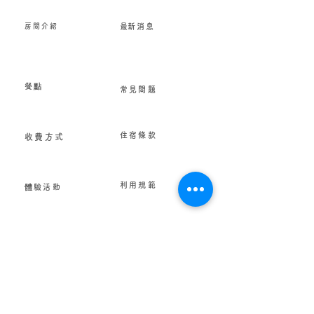
房間介紹
​最新消息
餐點
常見問題
住宿條款
收費方式
利用規範
體驗活動
如何抵達
隱私政策
〒071-0734
北海道空知郡中富良野町鹿討農場